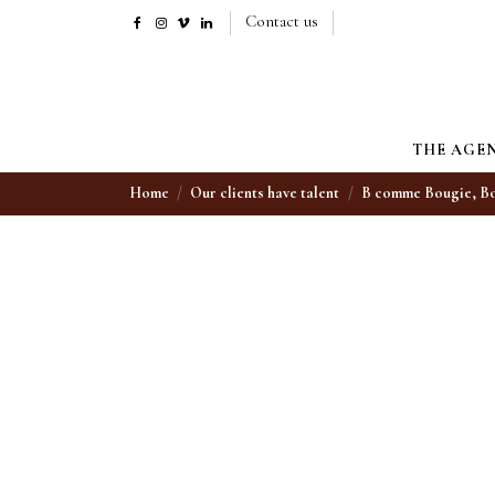
Contact us
THE AGE
Home
Our clients have talent
B comme Bougie, Bo