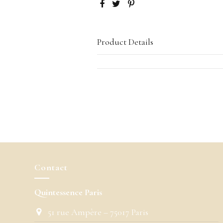
Product Details
Contact
Quintessence Paris
51 rue Ampère – 75017 Paris