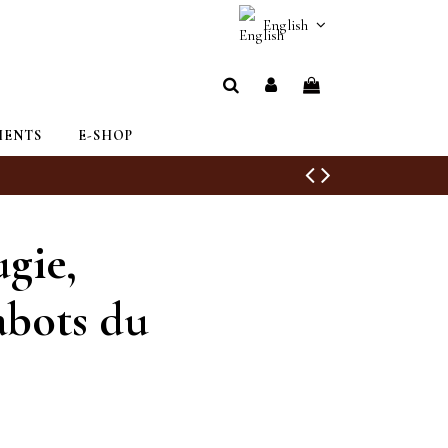
English
IENTS
E-SHOP
gie,
abots du