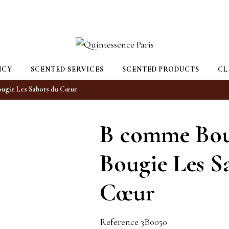
NCY
SCENTED SERVICES
SCENTED PRODUCTS
CL
ugie Les Sabots du Cœur
B comme Bou
Bougie Les S
Cœur
Reference
3B0050