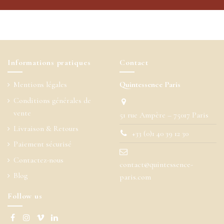
Informations pratiques
Contact
Mentions légales
Quintessence Paris
Conditions générales de
vente
51 rue Ampère – 75017 Paris
Livraison & Retours
+33 (0)1 40 39 12 30
Paiement sécurisé
Contactez-nous
contact@quintessence-
Blog
paris.com
Follow us