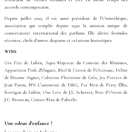
accords contemporains.
Depuis juillet 2020, il est aussi président de l’Osmothèque,
association qui remplit depuis 1990 la mission unique de
conservatoire international des parfums. Elle abrite formules
récentes, chefs-d’œuvre disparus et créations historiques.
WINS
Gin Fizz
de Lubin,
Aqua Majestae
du Couvent des Minimes,
Apparition Pink
d'Ungaro,
Miel & Citron
de l’Occitane,
Début
de Etienne Aigner,
Cabotine Florissime
de Grès,
Joy Forever
de
Jean Patou,
N°6 L’amoureux
de D&G,
For Men
de Perry Ellis,
Korrigan
de Lubin,
One Love
de J.L. Scherrer,
Bois d’Orient
de
J.C. Brosseau,
Cruiser Man
de Faberlic
Une odeur d’enfance ?