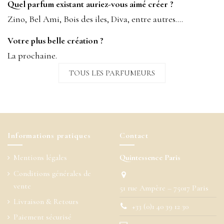
Quel parfum existant auriez-vous aimé créer ?
Zino, Bel Ami, Bois des iles, Diva, entre autres….
Votre plus belle création ?
La prochaine.
TOUS LES PARFUMEURS
Informations pratiques
Contact
Mentions légales
Quintessence Paris
Conditions générales de
vente
51 rue Ampère – 75017 Paris
Livraison & Retours
+33 (0)1 40 39 12 30
Paiement sécurisé